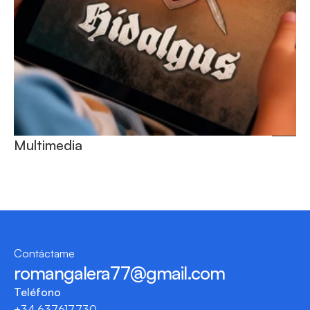
Multimedia
Contáctame
romangalera77@gmail.com
Teléfono
+34 637617730